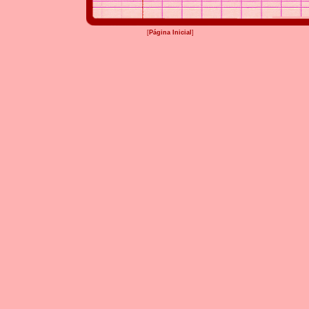
[
Página Inicial
]