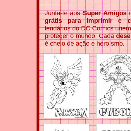
Junta-te aos
Super Amigos
n
grátis para imprimir e co
lendários do DC Comics unem
proteger o mundo. Cada
dese
é cheio de ação e heroísmo.