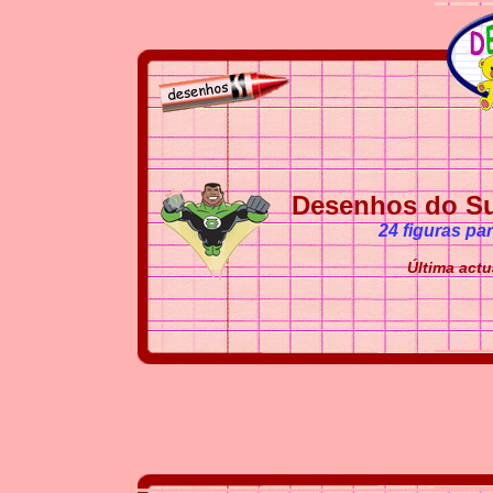
Desenhos do Su
24 figuras pa
Última actu