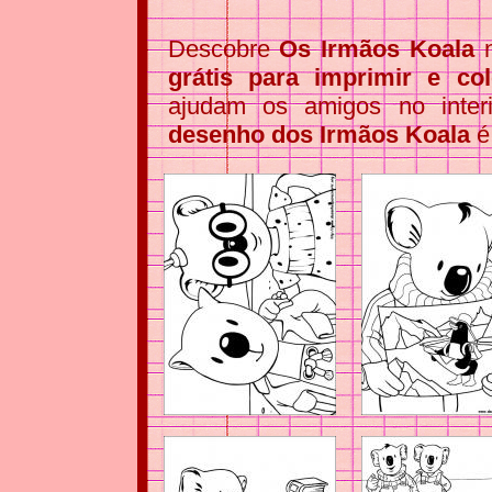
Descobre
Os Irmãos Koala
n
grátis para imprimir e col
ajudam os amigos no interi
desenho dos Irmãos Koala
é 