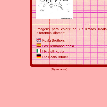
Imagens para colorir de Os Irmãos Koal
diferentes idiomas:
Koala Brothers
Los Hermanos Koala
I Fratelli Koala
Die Koala Brüder
[
Página Inicial
]