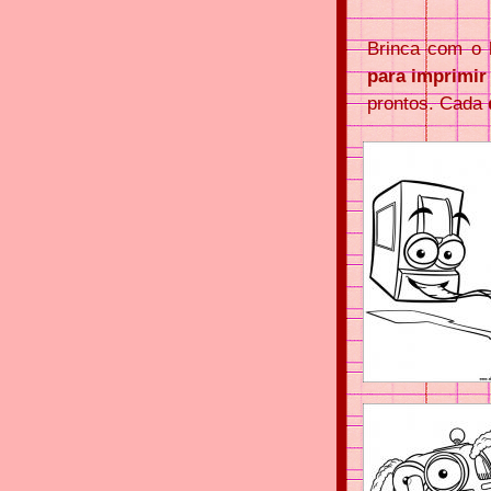
Brinca com o
para imprimir 
prontos. Cada