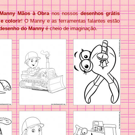
Manny Mãos à Obra
nos nossos
desenhos grátis
e colorir
! O Manny e as ferramentas falantes estão
desenho do Manny
é cheio de imaginação.