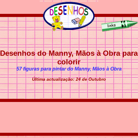
Desenhos do Manny, Mãos à Obra para
colorir
57 figuras para pintar do Manny, Mãos à Obra
Última actualização: 24 de Outubro