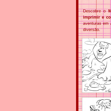
Descobre o
M
imprimir e co
aventuras em 
diversão.