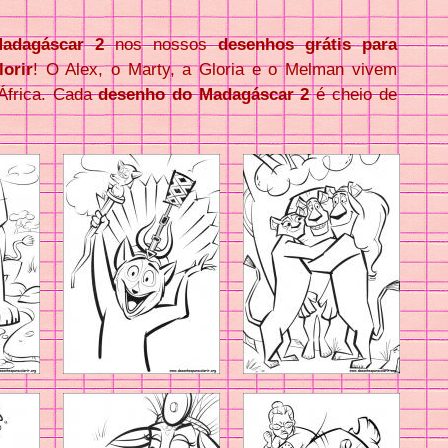
adagáscar 2
nos nossos
desenhos grátis para
lorir
! O Alex, o Marty, a Gloria e o Melman vivem
África. Cada
desenho do Madagáscar 2
é cheio de